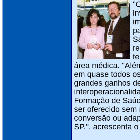
"
i
i
p
Sa
r
t
área médica. "Além
em quase todos os 
grandes ganhos de
interoperacionali
Formação de Saúde
ser oferecido sem
conversão ou adap
SP.", acrescenta o 