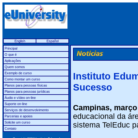
English
Español
Principal
O que é
Aplicações
Quem somos
Instituto Edu
Exemplo de curso
Como montar um curso
Sucesso
Planos para pessoas físicas
Planos para pessoas jurídicas
Áudio e vídeo on-line
Suporte on-line
Campinas, março
Serviços de desenvolvimento
educacional da ár
Parcerias e apoios
Solicite um curso
sistema TelEduc p
Contato