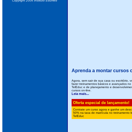
Copyright 2004 Instituto Edumed
Aprenda a montar cursos o
Agora, sem sair de sua casa ou escritório, 
fazer treinamentos básicos e avançados no
TelEduc e de planejamento e desenvolvime
cursos on-line.
Leia mais...
Oferta especial de lançamento!
Contrate um curso agora e ganhe um desc
50% na taxa de matrícula no treinamento 
TelEduc